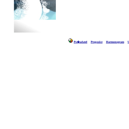
Po�adatel
Propozice
Harmonogram