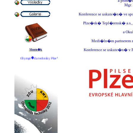
a prim�
Mgr.
Konference se uskute�n� ve sp
Plze�sk� Tepl�rensk� a.s., �
a Oku
Medi�ln�m partnerem s
Konference se uskute�n� v P
Sborn�k
Olympi�da techniky Plze� 2011