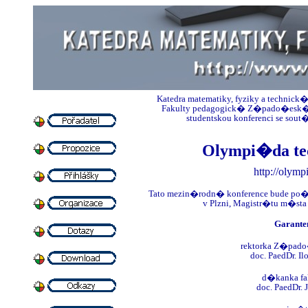
Katedra matematiky, fyziky a techn
Fakulty pedagogick� Z�pado�esk�
studentskou konferenci se s
Olympi�da te
http://olymp
Tato mezin�rodn� konference bude p
v Plzni, Magistr�tu m�sta
Garantem
rektorka Z�pado�
doc. PaedDr. I
d�kanka fa
doc. PaedDr.